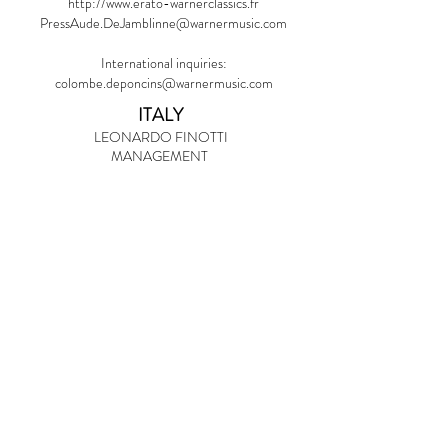
http://www.erato-warnerclassics.fr
PressAude.DeJamblinne@warnermusic.com
International inquiries:
colombe.deponcins@warnermusic.com
ITALY
​LEONARDO FINOTTI
MANAGEMENT
Via A.Rossi n.7
45026 Lendinara Rovigo ITALY
Email:
info@leonardofinotti.it
Website: www.leonardifinotti.it
PRESS FRANCE
LABEL FRANCAISE COM & PR
Laura Fantoni
+33 6 20 37 15 37
laura.fantoni@labelfrancaise.com