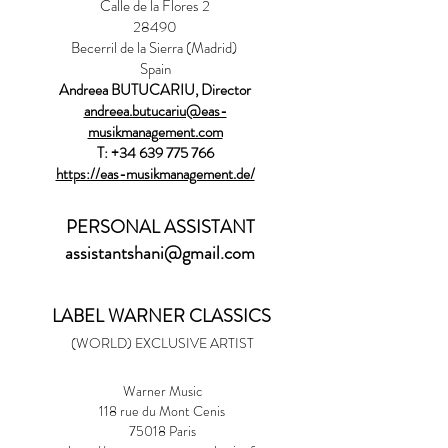
Calle de la Flores 2
28490
Becerril de la Sierra (Madrid)
Spain
Andreea BUTUCARIU, Director
andreea.butucariu@eas-
musikmanagement.com
T:
+34 639 775 766
https://eas-musikmanagement.de/
PERSONAL ASSISTANT
assistantshani@gmail.com
LABEL WARNER CLASSICS
(WORLD) EXCLUSIVE ARTIST
Warner Music
118 rue du Mont Cenis
75018 Paris